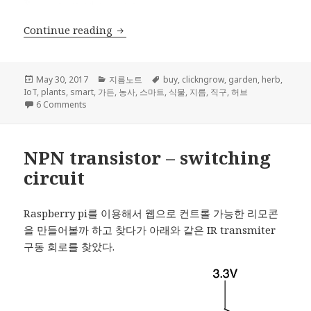
Click & Grow: 스마트 가든
Continue reading
Posted
Categories
Tags
May 30, 2017
지름노트
buy
,
clickngrow
,
garden
,
herb
,
on
IoT
,
plants
,
smart
,
가든
,
농사
,
스마트
,
식물
,
지름
,
직구
,
허브
on Click & Grow: 스마트 가든
6 Comments
NPN transistor – switching
circuit
Raspberry pi를 이용해서 웹으로 컨트롤 가능한 리모콘
을 만들어볼까 하고 찾다가 아래와 같은 IR transmiter
구동 회로를 찾았다.