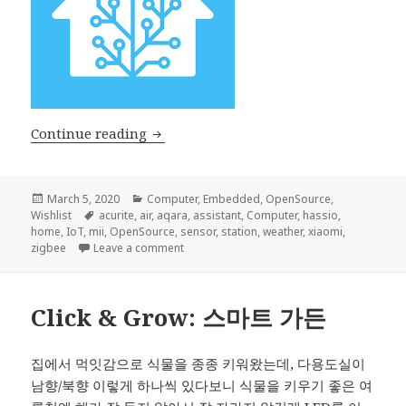
Home Assistant
Continue reading
Posted
Categories
March 5, 2020
Computer
,
Embedded
,
OpenSource
,
on
Tags
Wishlist
acurite
,
air
,
aqara
,
assistant
,
Computer
,
hassio
,
home
,
IoT
,
mii
,
OpenSource
,
sensor
,
station
,
weather
,
xiaomi
,
on Home Assistant
zigbee
Leave a comment
Click & Grow: 스마트 가든
집에서 먹잇감으로 식물을 종종 키워왔는데, 다용도실이
남향/북향 이렇게 하나씩 있다보니 식물을 키우기 좋은 여