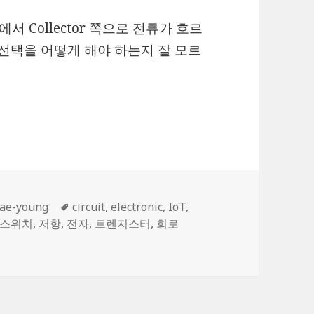
에서 Collector 쪽으로 전류가 흐르
 선택을 어떻게 해야 하는지 잘 모르
tching circuit
Tags
ae-young
circuit
,
electronic
,
IoT
,
스위치
,
저항
,
전자
,
트렌지스터
,
회로
hing circuit