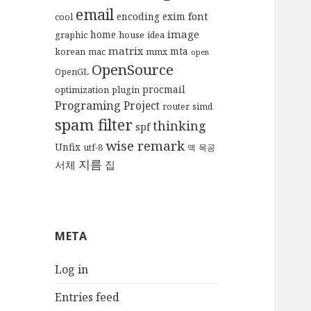
email
font
encoding
exim
cool
image
home
graphic
house
idea
matrix
mta
korean
mac
mmx
open
OpenSource
OpenGL
procmail
optimization
plugin
Programing
Project
router
simd
spam filter
thinking
spf
wise remark
Unfix
utf-8
맥
목공
지름
서체
집
META
Log in
Entries feed