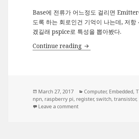
Base에 전류가 어느정도 걸리면 Emitter
도록 하는 회로인건 기억이 나는데, 저항
겠길래 pspice로 특성을 뽑아봤다.
NPN transistor – swi
Continue reading
Posted
Categories
March 27, 2017
Computer
,
Embedded
,
T
on
npn
,
raspberry pi
,
register
,
switch
,
transistor
,
on NPN transistor – switc
Leave a comment