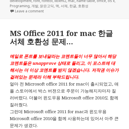
on
development
,
font
,
fonttol
,
libxml2
,
mac
,
name table
,
office
,
os x
,
Programing
,
개발
,
맑은고딕
,
맥
,
서체
,
한글
,
호환성
on 서체 관련 삽질 개발 #1
Leave a comment
MS Office 2011 for mac 한글
서체 호환성 문제…
메일로 폰트를 보내달라는 코멘트들이 너무 많아서 해당
코멘트들은 unapprove 상태로 돌리고, 이 포스트에 대
해서는 더 이상 코멘트를 받지 않겠습니다. 저작권 이슈가
걸려있는 문제라 이해 부탁드립니다.
얼마 전 Microsoft office 2011 for mac이 출시되었고, 애
플 스토어에서 박스 버젼으로 주문이 가능해지자마자 질
러버렸다. 더불어 윈도우용 Microsoft office 2010도 함께
질러줬다.
그런데 Microsoft office 2011 for mac과 윈도우용
Microsoft office 2010을 함께 사용하는데 있어서 아주 큰
문제가 생겼다.