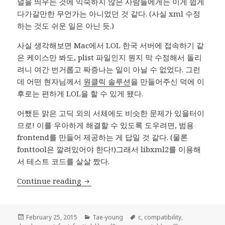
널을 띄우는 것에 익숙하지 않은 사람들에게는 이게 쉽게
다가갈만한 무언가는 아니었던 것 같다. (사실 xml 수정
하는 것도 쉬운 일은 아닌 듯.)
사실 생각해보면 Mac에서 LOL 한국 서버에 접속하기 같
은 케이스만 봐도, plist 파일인지 뭔지 막 수정해서 돌리
려니 여간 번거롭고 짜증나는 일이 아닐 수 없었다. 그런
데 어떤 현자님께서
원클릭 솔루션
을 만들어주신 덕에 이
후로는 편하게 LOL을 할 수 있게 됐다.
어쨌든 맑은 고딕 외의 서체에도 비슷한 문제가 있을터이
므로! 이를 우아하게 해결할 수 있도록 도우려면, 범용
frontend를 만들어 제공하는 게 답일 것 같다. (물론
fonttool은 깔려있어야 한다!)그래서 libxml2를 이용해
서 테스트 코드를 살살 짰다.
서체 관련 삽질 개발 #1
Continue reading
Posted
Categories
Tags
February 25, 2015
Tae-young
c
,
compatibility
,