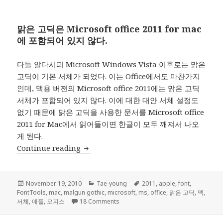
맑은 고딕은 Microsoft office 2011 for mac
에 포함되어 있지 않다.
다들 알다시피 Microsoft Windows Vista 이후로는 맑은
고딕이 기본 서체가 되었다. 이는 Office에서도 마찬가지
인데, 맥용 버젼의 Microsoft office 2011에는 맑은 고딕
서체가 포함되어 있지 않다. 이에 대한 대안 서체 설정도
없기 때문에 맑은 고딕을 사용한 문서를 Microsoft office
2011 for Mac에서 읽어들이면 한글이 모두 깨져서 나오
게 된다.
MS Office 2011 for mac 한글 서체 호환
Continue reading
Posted
Categories
Tags
November 19, 2010
Tae-young
2011
,
apple
,
font
,
on
FontTools
,
mac
,
malgun gothic
,
microsoft
,
ms
,
office
,
맑은 고딕
,
맥
,
on MS Office 2011 for mac 한글 
서체
,
애플
,
오피스
18 Comments