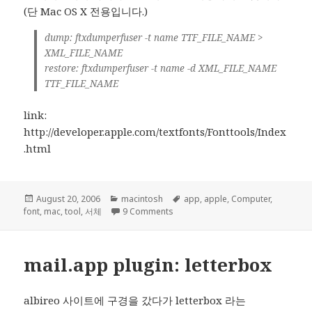
(단 Mac OS X 전용입니다.)
dump: ftxdumperfuser -t name TTF_FILE_NAME >
XML_FILE_NAME
restore: ftxdumperfuser -t name -d XML_FILE_NAME
TTF_FILE_NAME
link:
http://developer.apple.com/textfonts/Fonttools/Index
.html
Posted
Categories
Tags
August 20, 2006
macintosh
app
,
apple
,
Computer
,
on
on Apple FontTools
font
,
mac
,
tool
,
서체
9 Comments
mail.app plugin: letterbox
albireo 사이트에 구경을 갔다가 letterbox 라는