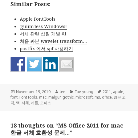
Similar Posts:
Apple FontTools
'gulim'less Windows!
서체 관련 삽질 개발 #1
처음 짜본 wavelet transform…
postfix 에서 spf 사용하기
Posted
Author
Categories
Tags
November 19, 2010
tee
Tae-young
2011
,
apple
,
on
font
,
FontTools
,
mac
,
malgun gothic
,
microsoft
,
ms
,
office
,
맑은 고
딕
,
맥
,
서체
,
애플
,
오피스
18 thoughts on “MS Office 2011 for mac
한글 서체 호환성 문제…”