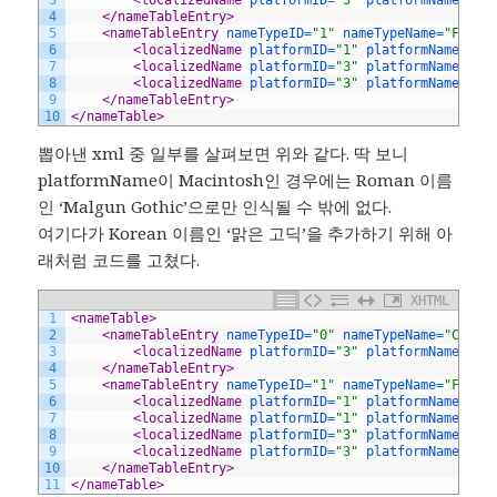
3
<localizedName 
platformID
=
"3"
platformName
=
"Mi
4
</nameTableEntry>
5
<nameTableEntry 
nameTypeID
=
"1"
nameTypeName
=
"Famil
6
<localizedName 
platformID
=
"1"
platformName
=
"Ma
7
<localizedName 
platformID
=
"3"
platformName
=
"Mi
8
<localizedName 
platformID
=
"3"
platformName
=
"Mi
9
</nameTableEntry>
10
</nameTable>
뽑아낸 xml 중 일부를 살펴보면 위와 같다. 딱 보니
platformName이 Macintosh인 경우에는 Roman 이름
인 ‘Malgun Gothic’으로만 인식될 수 밖에 없다.
여기다가 Korean 이름인 ‘맑은 고딕’을 추가하기 위해 아
래처럼 코드를 고쳤다.
XHTML
1
<nameTable>
2
<nameTableEntry 
nameTypeID
=
"0"
nameTypeName
=
"Copyr
3
<localizedName 
platformID
=
"3"
platformName
=
"Mi
4
</nameTableEntry>
5
<nameTableEntry 
nameTypeID
=
"1"
nameTypeName
=
"Famil
6
<localizedName 
platformID
=
"1"
platformName
=
"Ma
7
<localizedName 
platformID
=
"1"
platformName
=
"Ma
8
<localizedName 
platformID
=
"3"
platformName
=
"Mi
9
<localizedName 
platformID
=
"3"
platformName
=
"Mi
10
</nameTableEntry>
11
</nameTable>