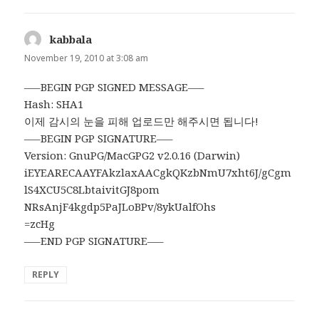
kabbala
says:
November 19, 2010 at 3:08 am
—–BEGIN PGP SIGNED MESSAGE—–
Hash: SHA1
이제 감시의 눈을 피해 업로드만 해주시면 됩니다!
—–BEGIN PGP SIGNATURE—–
Version: GnuPG/MacGPG2 v2.0.16 (Darwin)
iEYEARECAAYFAkzlaxAACgkQKzbNmU7xht6J/gCgm
lS4XCU5C8LbtaivitGJ8pom
NRsAnjF4kgdp5PaJLoBPv/8ykUalfOhs
=zcHg
—–END PGP SIGNATURE—–
REPLY