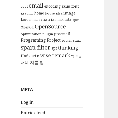
email
font
encoding
exim
cool
image
home
graphic
house
idea
matrix
mta
korean
mac
mmx
open
OpenSource
OpenGL
procmail
optimization
plugin
Programing
Project
router
simd
spam filter
thinking
spf
wise remark
Unfix
utf-8
맥
목공
지름
서체
집
META
Log in
Entries feed