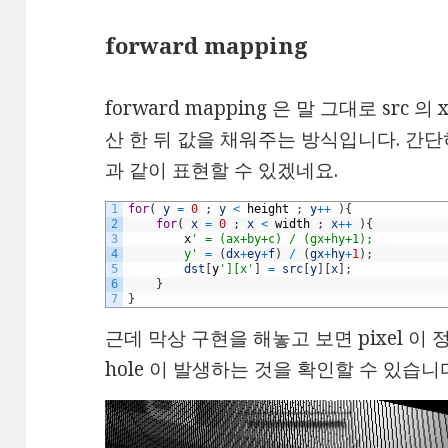
forward mapping
forward mapping 은 말 그대로 src 의 x
산 한 뒤 값을 채워주는 방식입니다. 간단히 
과 같이 표현할 수 있겠네요.
1
for
(
y
=
0
;
y
<
height
;
y
++
)
{
2
for
(
x
=
0
;
x
<
width
;
x
++
)
{
3
x
' = (ax+by+c) / (gx+hy+1);
4
        y'
=
(
dx
+
ey
+
f
)
/
(
gx
+
hy
+
1
)
;
5
dst
[
y
'][x'
]
=
src
[
y
]
[
x
]
;
6
}
7
}
근데 막상 구현을 해놓고 보면 pixel 
hole 이 발생하는 것을 확인할 수 있습니