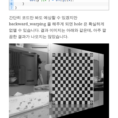
5
dst
[
y
'][x'
]
=
src
[
y
]
[
x
]
;
6
}
7
}
간단히 코드만 봐도 예상할 수 있겠지만
backward_warping 을 해주게 되면 hole 은 확실하게
없앨 수 있습니다. 결과 이미지는 아래와 같은데, 아주 깔
끔한 결과가 나오지는 않았습니다.