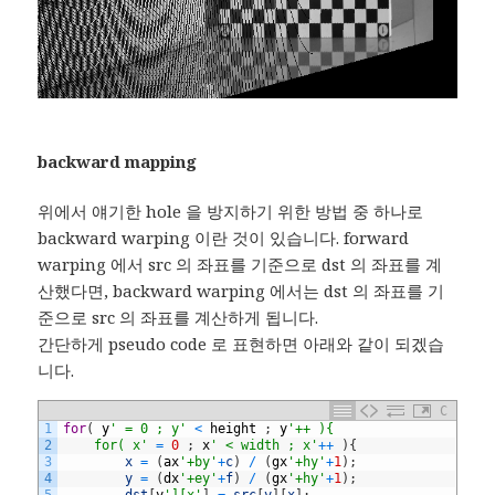
backward mapping
위에서 얘기한 hole 을 방지하기 위한 방법 중 하나로
backward warping 이란 것이 있습니다. forward
warping 에서 src 의 좌표를 기준으로 dst 의 좌표를 계
산했다면, backward warping 에서는 dst 의 좌표를 기
준으로 src 의 좌표를 계산하게 됩니다.
간단하게 pseudo code 로 표현하면 아래와 같이 되겠습
니다.
C
1
for
(
y
' = 0 ; y'
<
height
;
y
'++ ){
2
    for( x'
=
0
;
x
' < width ; x'
++
)
{
3
x
=
(
ax
'+by'
+
c
)
/
(
gx
'+hy'
+
1
)
;
4
y
=
(
dx
'+ey'
+
f
)
/
(
gx
'+hy'
+
1
)
;