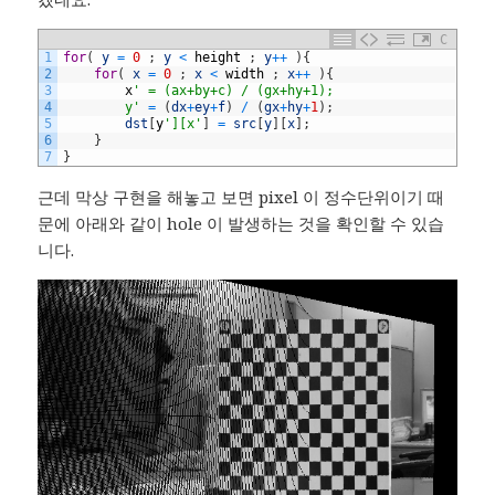
C
1
for
(
y
=
0
;
y
<
height
;
y
++
)
{
2
for
(
x
=
0
;
x
<
width
;
x
++
)
{
3
x
' = (ax+by+c) / (gx+hy+1);
4
        y'
=
(
dx
+
ey
+
f
)
/
(
gx
+
hy
+
1
)
;
5
dst
[
y
'][x'
]
=
src
[
y
]
[
x
]
;
6
}
7
}
근데 막상 구현을 해놓고 보면 pixel 이 정수단위이기 때
문에 아래와 같이 hole 이 발생하는 것을 확인할 수 있습
니다.