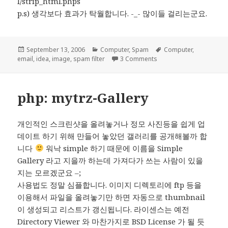
l/strip_html.phps
p.s) 생각보다 효과가 탁월합니다. -_- 많이들 걸리는군요.
Posted
Categories
Tags
September 13, 2006
Computer
,
Spam
Computer
,
on
on Block Image only sp
email
,
idea
,
image
,
spam filter
3 Comments
php: mytrz-Gallery
개인적인 스크린샷을 올려놓거나 정모 사진등을 쉽게 업
데이트 하기 위해 만들어 놓았던 갤러리를 공개해볼까 합
니다
워낙 simple 하기 때문에 이름을 Simple
Gallery 라고 지을까 하는데 가져다가 쓰는 사람이 있을
지는 모르겠군요 –;
사용법도 정말 심플합니다. 이미지 디렉토리에 ftp 등을
이용해서 파일을 올려놓기만 하면 자동으로 thumbnail
이 생성되고 리스트가 갱신됩니다. 라이센스는 예전
Directory Viewer 와 마찬가지로 BSD License 가 될 듯