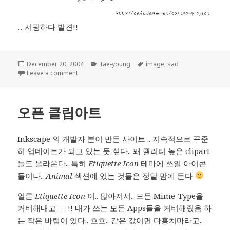
…서핑하다 발견!!
Posted
Categories
Tags
December 20, 2004
Tae-young
image
,
sad
on
on 가질 수 없기에..
Leave a comment
오픈 클립아트
Inkscape 의 개발자 분이 만든 사이트 .. 지속적으로 꾸준
히 업데이트가 되고 있는 듯 싶다.. 꽤 퀄리티 높은 clipart
들도 올라온다.. 특히
Etiquette Icon
테마에 쓰일 아이콘
들이나..
Animal
섹션에 있는 것들은 정말 맘에 든다
얼른
Etiquette Icon
이.. 많아져서.. 모든 Mime-Type을
커버해내고 -_-!! 내가 쓰는 모든 Apps들을 커버해줬음 하
는 작은 바램이 있다.. 흐흐.. 같은 값이면 다홍치마라고..