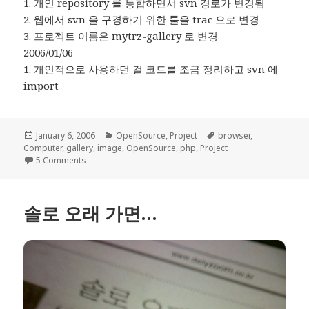
1. 개인 repository 를 통합하면서 svn 경로가 변경됨
2. 웹에서 svn 을 구경하기 위한 툴을 trac 으로 변경
3. 프로젝트 이름은 mytrz-gallery 로 변경
2006/01/06
1. 개인적으로 사용하던 걸 코드를 조금 정리하고 svn 에
import
Posted
Categories
Tags
January 6, 2006
OpenSource
,
Project
browser
,
on
Computer
,
gallery
,
image
,
OpenSource
,
php
,
Project
on php: mytrz-Gallery
5 Comments
솔로 오래 가면…