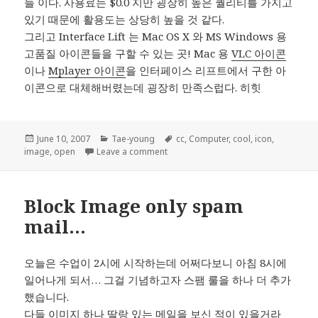
들 이다. 사용료는 $0.0 지만 굉장히 높은 퀄리티를 가지고
있기 때문에 활용도는 상당히 높을 것 같다.
그리고 Interface Lift 는 Mac OS X 와 MS Windows 용
고품질 아이콘들을 구할 수 있는 곳! Mac 용
VLC 아이콘
이나
Mplayer 아이콘
을 인터페이스 리프트에서 구한 아
이콘으로 대체해버렸는데 굉장히 만족스럽다. 히힛
Posted
Categories
Tags
June 10, 2007
Tae-young
cc
,
Computer
,
cool
,
icon
,
on
on 이쁜 아이콘 배포 사이트~
image
,
open
Leave a comment
Block Image only spam
mail…
오늘은 수업이 2시에 시작하는데 어쩌다보니 아침 8시에
일어나게 되서… 그걸 기념하고자 스팸 룰을 하나 더 추가
했습니다.
다들 이미지 하나 딸랑 있는 메일을 보신 적이 있을거라