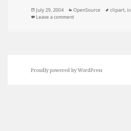
Posted
Categories
Tags
July 29, 2004
OpenSource
clipart
,
i
on
on 오픈 클립아트
Leave a comment
Proudly powered by WordPress