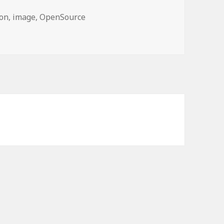
con
,
image
,
OpenSource