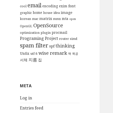
email
font
encoding
exim
cool
image
home
graphic
house
idea
matrix
mta
korean
mac
mmx
open
OpenSource
OpenGL
procmail
optimization
plugin
Programing
Project
router
simd
spam filter
thinking
spf
wise remark
Unfix
utf-8
맥
목공
지름
서체
집
META
Log in
Entries feed