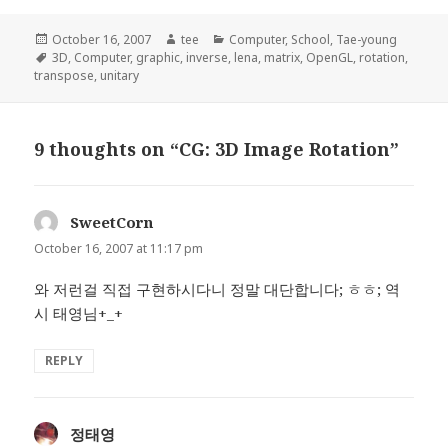
Posted
Author
Categories
October 16, 2007
tee
Computer
,
School
,
Tae-young
on
Tags
3D
,
Computer
,
graphic
,
inverse
,
lena
,
matrix
,
OpenGL
,
rotation
,
transpose
,
unitary
9 thoughts on “CG: 3D Image Rotation”
SweetCorn
says:
October 16, 2007 at 11:17 pm
와 저런걸 직접 구현하시다니 정말 대단합니다; ㅎㅎ; 역
시 태영님+_+
REPLY
정태영
says: