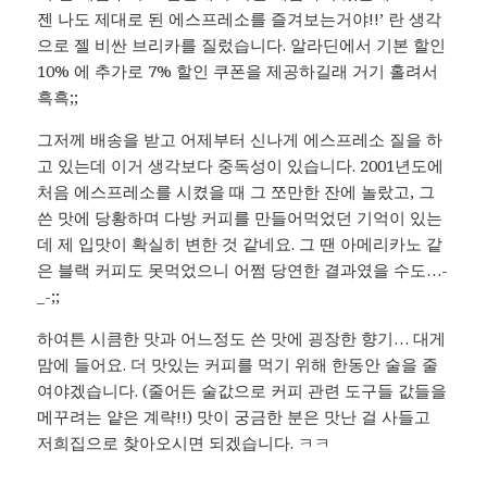
젠 나도 제대로 된 에스프레소를 즐겨보는거야!!’ 란 생각
으로 젤 비싼 브리카를 질렀습니다. 알라딘에서 기본 할인
10% 에 추가로 7% 할인 쿠폰을 제공하길래 거기 홀려서
흑흑;;
그저께 배송을 받고 어제부터 신나게 에스프레소 질을 하
고 있는데 이거 생각보다 중독성이 있습니다. 2001년도에
처음 에스프레소를 시켰을 때 그 쪼만한 잔에 놀랐고, 그
쓴 맛에 당황하며 다방 커피를 만들어먹었던 기억이 있는
데 제 입맛이 확실히 변한 것 같네요. 그 땐 아메리카노 같
은 블랙 커피도 못먹었으니 어쩜 당연한 결과였을 수도…-
_-;;
하여튼 시큼한 맛과 어느정도 쓴 맛에 굉장한 향기… 대게
맘에 들어요. 더 맛있는 커피를 먹기 위해 한동안 술을 줄
여야겠습니다. (줄어든 술값으로 커피 관련 도구들 값들을
메꾸려는 얕은 계략!!) 맛이 궁금한 분은 맛난 걸 사들고
저희집으로 찾아오시면 되겠습니다. ㅋㅋ