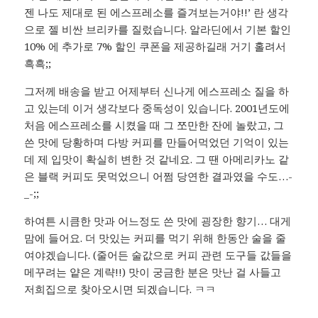
젠 나도 제대로 된 에스프레소를 즐겨보는거야!!’ 란 생각
으로 젤 비싼 브리카를 질렀습니다. 알라딘에서 기본 할인
10% 에 추가로 7% 할인 쿠폰을 제공하길래 거기 홀려서
흑흑;;
그저께 배송을 받고 어제부터 신나게 에스프레소 질을 하
고 있는데 이거 생각보다 중독성이 있습니다. 2001년도에
처음 에스프레소를 시켰을 때 그 쪼만한 잔에 놀랐고, 그
쓴 맛에 당황하며 다방 커피를 만들어먹었던 기억이 있는
데 제 입맛이 확실히 변한 것 같네요. 그 땐 아메리카노 같
은 블랙 커피도 못먹었으니 어쩜 당연한 결과였을 수도…-
_-;;
하여튼 시큼한 맛과 어느정도 쓴 맛에 굉장한 향기… 대게
맘에 들어요. 더 맛있는 커피를 먹기 위해 한동안 술을 줄
여야겠습니다. (줄어든 술값으로 커피 관련 도구들 값들을
메꾸려는 얕은 계략!!) 맛이 궁금한 분은 맛난 걸 사들고
저희집으로 찾아오시면 되겠습니다. ㅋㅋ