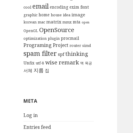
email
font
encoding
exim
cool
image
home
graphic
house
idea
matrix
mta
korean
mac
mmx
open
OpenSource
OpenGL
procmail
optimization
plugin
Programing
Project
router
simd
spam filter
thinking
spf
wise remark
Unfix
utf-8
맥
목공
지름
서체
집
META
Log in
Entries feed