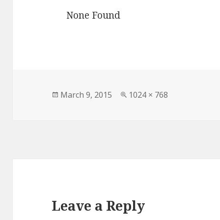
None Found
Posted
Full
March 9, 2015
1024 × 768
on
size
Leave a Reply