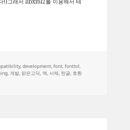
한다!)그래서 libxml2를 이용해서 테
#1
patibility
,
development
,
font
,
fonttol
,
ing
,
개발
,
맑은고딕
,
맥
,
서체
,
한글
,
호환
 #1