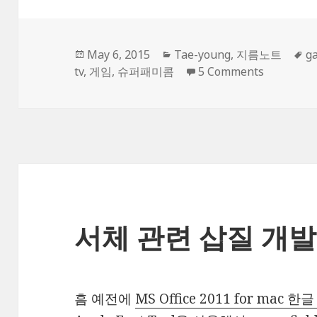
Posted
Categories
T
May 6, 2015
Tae-young
,
지름노트
g
on
on 레트로
tv
,
게임
,
슈퍼패미콤
5 Comments
서체 관련 삽질 개발 
흠 예전에
MS Office 2011 for mac