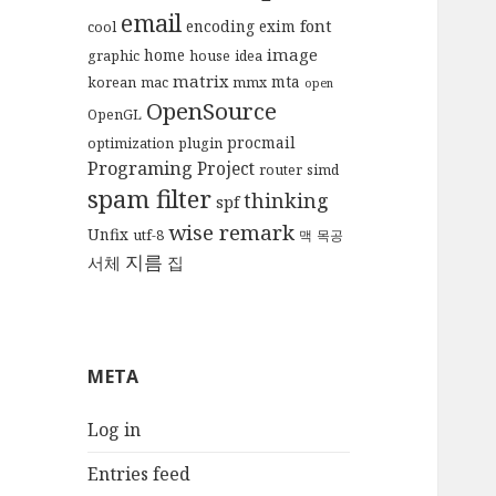
email
font
encoding
exim
cool
image
home
graphic
house
idea
matrix
mta
korean
mac
mmx
open
OpenSource
OpenGL
procmail
optimization
plugin
Programing
Project
router
simd
spam filter
thinking
spf
wise remark
Unfix
utf-8
맥
목공
지름
서체
집
META
Log in
Entries feed