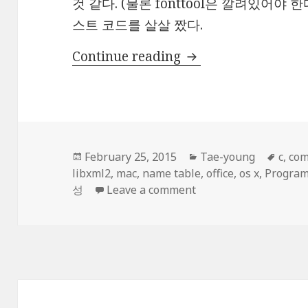
것 같다. (물론 fonttool은 깔려있어야 
스트 코드를 살살 짰다.
서체 관련 삽질 개발 
Continue reading
Posted
Categories
Tags
February 25, 2015
Tae-young
c
,
com
on
libxml2
,
mac
,
name table
,
office
,
os x
,
Program
on 서체 관련 삽질 개발
성
Leave a comment