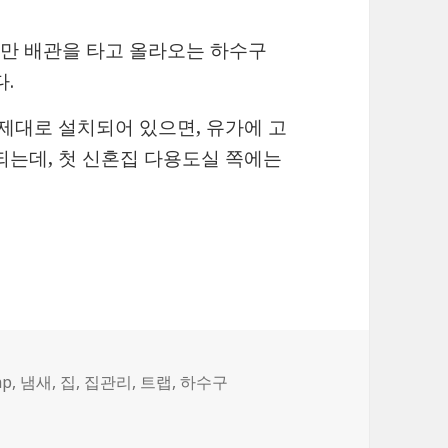
만 배관을 타고 올라오는 하수구
.
 제대로 설치되어 있으면, 유가에 고
되는데, 첫 신혼집 다용도실 쪽에는
쟁…
ap
,
냄새
,
집
,
집관리
,
트랩
,
하수구