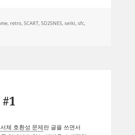
ags
ame
,
retro
,
SCART
,
SD2SNES
,
seiki
,
sfc
,
 게임 환경 구축 완료! – 슈퍼패미콤 편!
#1
 한글 서체 호환성 문제
란 글을 쓰면서