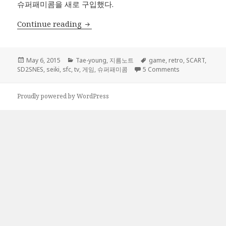
슈퍼패미콤을 새로 구입했다.
레트로 게임 환경 구축 완료! – 슈퍼패미콤 
Continue reading
Posted
Categories
Tags
May 6, 2015
Tae-young
,
지름노트
game
,
retro
,
SCART
,
on
on 레트로 게임 
SD2SNES
,
seiki
,
sfc
,
tv
,
게임
,
슈퍼패미콤
5 Comments
Proudly powered by WordPress