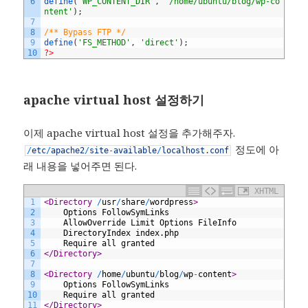
6
define
(
'WP_CONTENT_DIR'
,
'/home/ubuntu/blog/wp-co
ntent'
)
;
7
8
/** Bypass FTP */
9
define
(
'FS_METHOD'
,
'direct'
)
;
10
?>
apache virtual host 설정하기
이제 apache virtual host 설정을 추가해주자.
정도에 아
/
etc
/
apache2
/
site
-
available
/
localhost
.
conf
래 내용을 넣어주면 된다.
XHTML
1
<Directory 
/
usr
/
share
/
wordpress
>
2
	Options FollowSymLinks
3
	AllowOverride Limit Options FileInfo
4
	DirectoryIndex index.php
5
	Require all granted
6
</Directory>
7
8
<Directory 
/
home
/
ubuntu
/
blog
/
wp
-
content
>
9
	Options FollowSymLinks
10
	Require all granted
11
</Directory>