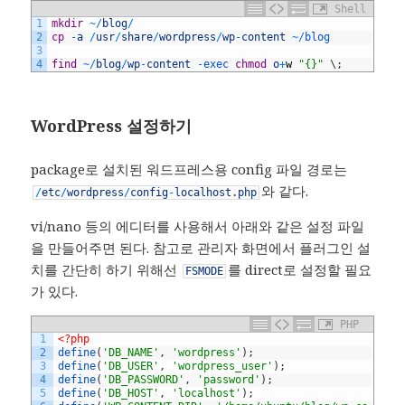
Shell
1
mkdir
~
/
blog
/
2
cp
-
a
/
usr
/
share
/
wordpress
/
wp
-
content
~
/
blog
3
4
find
~
/
blog
/
wp
-
content
-
exec 
chmod
o
+
w
"{}"
\
;
WordPress 설정하기
package로 설치된 워드프레스용 config 파일 경로는
와 같다.
/
etc
/
wordpress
/
config
-
localhost
.
php
vi/nano 등의 에디터를 사용해서 아래와 같은 설정 파일
을 만들어주면 된다. 참고로 관리자 화면에서 플러그인 설
치를 간단히 하기 위해선
를 direct로 설정할 필요
FSMODE
가 있다.
PHP
1
<?php
2
define
(
'DB_NAME'
,
'wordpress'
)
;
3
define
(
'DB_USER'
,
'wordpress_user'
)
;
4
define
(
'DB_PASSWORD'
,
'password'
)
;
5
define
(
'DB_HOST'
,
'localhost'
)
;