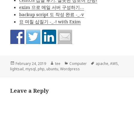
exim 으로 메일 서버 구성하기…
backup script 도 작성 완료 -_-v
요 며칠 삽질기 -_-! with Exim
Posted
Author
Categories
Tags
February 24, 2019
tee
Computer
apache
,
AWS
,
on
lightsail
,
mysql
,
php
,
ubuntu
,
Wordpress
Leave a Reply