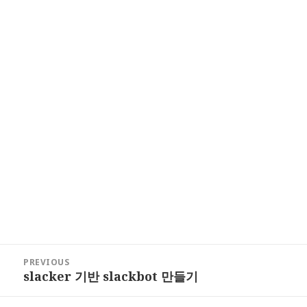
Post
PREVIOUS
navigation
slacker 기반 slackbot 만들기
Previous
post: