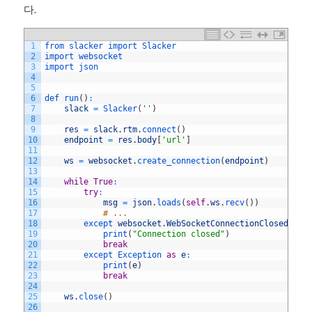
다.
1
from 
slacker 
import 
Slacker
2
import 
websocket
3
import 
json
4
5
6
def 
run
(
)
:
7
slack
=
Slacker
(
''
)
8
9
res
=
slack
.
rtm
.
connect
(
)
10
endpoint
=
res
.
body
[
'url'
]
11
12
ws
=
websocket
.
create_connection
(
endpoint
)
13
14
while
True
:
15
try
:
16
msg
=
json
.
loads
(
self
.
ws
.
recv
(
)
)
17
# ...
18
except 
websocket
.
WebSocketConnectionClosedExce
19
print
(
"Connection closed"
)
20
break
21
except 
Exception 
as
e
:
22
print
(
e
)
23
break
24
25
ws
.
close
(
)
26