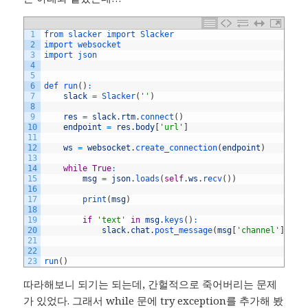
1
from 
slacker 
import 
Slacker
2
import 
websocket
3
import 
json
4
5
6
def 
run
(
)
:
7
slack
=
Slacker
(
''
)
8
9
res
=
slack
.
rtm
.
connect
(
)
10
endpoint
=
res
.
body
[
'url'
]
11
12
ws
=
websocket
.
create_connection
(
endpoint
)
13
14
while
True
:
15
msg
=
json
.
loads
(
self
.
ws
.
recv
(
)
)
16
17
print
(
msg
)
18
19
if
'text'
in
msg
.
keys
(
)
:
20
slack
.
chat
.
post_message
(
msg
[
'channel'
]
,
ms
21
22
23
run
(
)
따라해보니 되기는 되는데, 간헐적으로 죽어버리는 문제
가 있었다. 그래서 while 문에 try exception를 추가해 봤