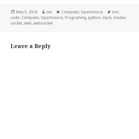
Posted
Author
Categories
Tags
May 5, 2018
tee
Computer
,
OpenSource
bot
,
on
code
,
Computer
,
OpenSource
,
Programing
,
python
,
slack
,
slacker
,
socket
,
web
,
websocket
Leave a Reply