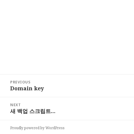
Post
PREVIOUS
navigation
Domain key
Previous
post:
NEXT
새 백업 스크립트…
Next
post:
Proudly powered by WordPress