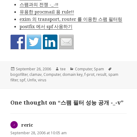
스팸과의 전쟁 -_-!!
유용한 procmail 용 rule!!
exim 의 transport, router 를 이용한 스팸 필터링
postfix 에서 spf 사용하기
Posted
Author
Categories
Tags
September 26, 2006
tee
Computer
,
Spam
on
bogofilter
,
clamav
,
Computer
,
domain key
,
f-prot
,
result
,
spam
filter
,
spf
,
Unfix
,
virus
One thought on “스팸 필터 성능 공개 -_-v”
reric
says:
September 28, 2006 at 10:05 am