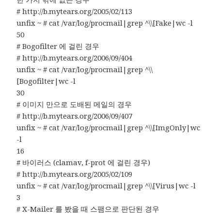
# http://b.mytears.org/2005/02/113
unfix ~ # cat /var/log/procmail|grep ^\\[Fake|wc -l
50
# Bogofilter 에 걸린 경우
# http://b.mytears.org/2006/09/404
unfix ~ # cat /var/log/procmail|grep ^\\
[Bogofilter|wc -l
30
# 이미지 만으로 도배된 메일의 경우
# http://b.mytears.org/2006/09/407
unfix ~ # cat /var/log/procmail|grep ^\\[ImgOnly|wc
-l
16
# 바이러스 (clamav, f-prot 에 걸린 경우)
# http://b.mytears.org/2005/02/109
unfix ~ # cat /var/log/procmail|grep ^\\[Virus|wc -l
3
# X-Mailer 를 봤을 때 스팸으로 판단된 경우