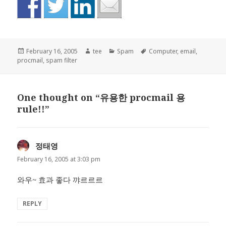
Posted
Author
Categories
Tags
February 16, 2005
tee
Spam
Computer
,
email
,
on
procmail
,
spam filter
One thought on “유용한 procmail 용
rule!!”
정태영
says:
February 16, 2005 at 3:03 pm
와우~ 효과 좋다 꺄르르르
REPLY