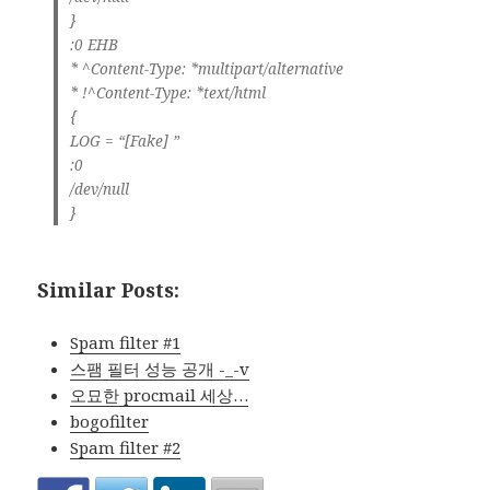
}
:0 EHB
* ^Content-Type: *multipart/alternative
* !^Content-Type: *text/html
{
LOG = “[Fake] ”
:0
/dev/null
}
Similar Posts:
Spam filter #1
스팸 필터 성능 공개 -_-v
오묘한 procmail 세상…
bogofilter
Spam filter #2