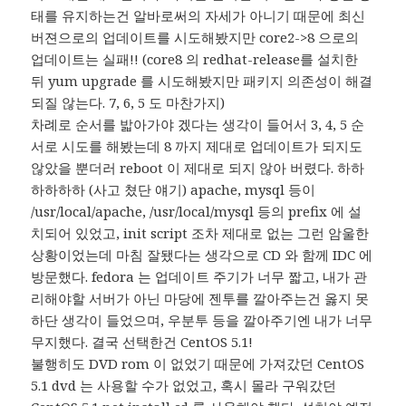
태를 유지하는건 알바로써의 자세가 아니기 때문에 최신
버젼으로의 업데이트를 시도해봤지만 core2->8 으로의
업데이트는 실패!! (core8 의 redhat-release를 설치한
뒤 yum upgrade 를 시도해봤지만 패키지 의존성이 해결
되질 않는다. 7, 6, 5 도 마찬가지)
차례로 순서를 밟아가야 겠다는 생각이 들어서 3, 4, 5 순
서로 시도를 해봤는데 8 까지 제대로 업데이트가 되지도
않았을 뿐더러 reboot 이 제대로 되지 않아 버렸다. 하하
하하하하 (사고 쳤단 얘기) apache, mysql 등이
/usr/local/apache, /usr/local/mysql 등의 prefix 에 설
치되어 있었고, init script 조차 제대로 없는 그런 암울한
상황이었는데 마침 잘됐다는 생각으로 CD 와 함께 IDC 에
방문했다. fedora 는 업데이트 주기가 너무 짧고, 내가 관
리해야할 서버가 아닌 마당에 젠투를 깔아주는건 옳지 못
하단 생각이 들었으며, 우분투 등을 깔아주기엔 내가 너무
무지했다. 결국 선택한건 CentOS 5.1!
불행히도 DVD rom 이 없었기 때문에 가져갔던 CentOS
5.1 dvd 는 사용할 수가 없었고, 혹시 몰라 구워갔던