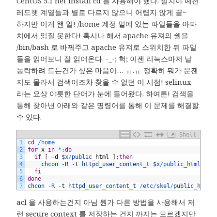
CentOS 5.1 net install cd 를 사용해야 했다. 설치야 예전
레드햇 계열들과 별로 다르지 않으니 어렵지 않게 끝~
하지만 이게 왠 일! /home 계정 밑에 있는 파일들을 아파
치에서 읽질 못한다! 혹시나 해서 apache 유져의 쉘을
/bin/bash 로 바꿔주고 apache 유져로 스위치한 뒤 파일
들을 읽어보니 잘 읽어온다. -_-; 헉; 이젠 리눅스마저 날
농락하려 드는건가 싶은 마음이… ㅠ.ㅠ 정확히 뭐가 문젠
지도 몰라서 검색어조차 찾을 수 없던 이 시점! selinux
라는 요상 야릇한 단어가 눈에 들어왔다. 하여튼! 검색을
통해 찾아낸 아래와 같은 명령어를 통해 이 문제를 해결할
수 있다.
Shell
1
cd
/
home
2
for
x
in
*
;
do
3
if
[
-
d
$x
/
public
_
html
]
;
then
4
chcon
-
R
-
t
httpd_user_content
_
t
$x
/
public_html
5
fi
6
done
7
chcon
-
R
-
t
httpd_user_content_t
/
etc
/
skel
/
public_html
acl 을 사용하는건지 아님 뭔가 다른 방법을 사용해서 저
런 secure context 를 저장하는 건지 까지는 모르겠지만