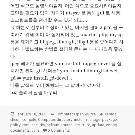
어떤 식으로 실행해야할지, 어떤 식으로 종료시켜야할지
고민할 필요가 없다. 게다가 ntsysv 를 통해 gui 로 시동
스크립트들을 관리할 수도 있게 되고…
뭐 하튼 예전부터 주장하고 있는 바지만 괜히 a.p.m 을 구
축하기 위해 이미 다 설치되어 있는 apache, php, mysql
등을 제거하고 libjpeg, libungif, libgd 등을 줏어다가 하
나하나 빌드하는 방법을 설명한 문서는 다 사라졌음 좋겠
다.
jpeg 헤더가 필요하면 yum install libjpeg-devel 을 설
치하면 된다. gif 헤더는? yum install libungif-devel,
gd 는 yum install gd-devel …
다들 삽질로 부터 해방되는 그 날까지! 꺄아악
p.s) 졸려서 날림 마무리
Posted
Categories
Tags
February 18, 2008
Computer
,
OpenSource
centos
,
on
chcon
,
compile
,
Computer
,
directory
,
install
,
manage
,
package
,
policy
,
rpm
,
security
,
selinux
,
source
,
structure
,
update
,
wrong
on CentOS 삽질 후기: 잘못된 정보여 안
documents
,
yum
5 Comments