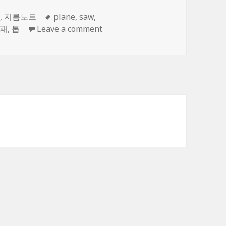
Tags
d
,
지름노트
plane
,
saw
,
on 목공 입문…
패
,
톱
Leave a comment