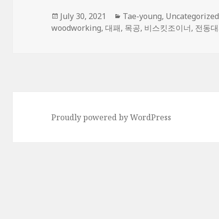
Posted
Categories
July 30, 2021
Tae-young
,
Uncategorize
on
woodworking
,
대패
,
목공
,
비스킷조이너
,
전동대
Proudly powered by WordPress