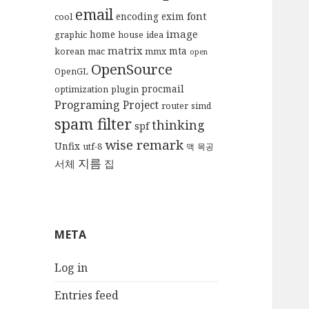
email
font
encoding
exim
cool
image
home
graphic
house
idea
matrix
mta
korean
mac
mmx
open
OpenSource
OpenGL
procmail
optimization
plugin
Programing
Project
router
simd
spam filter
thinking
spf
wise remark
Unfix
utf-8
맥
목공
지름
서체
집
META
Log in
Entries feed