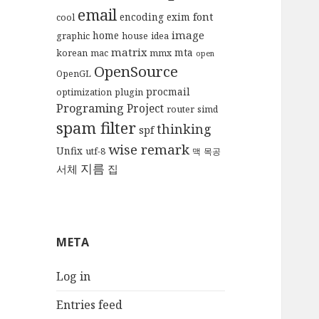
email
font
encoding
exim
cool
image
home
graphic
house
idea
matrix
mta
korean
mac
mmx
open
OpenSource
OpenGL
procmail
optimization
plugin
Programing
Project
router
simd
spam filter
thinking
spf
wise remark
Unfix
utf-8
맥
목공
지름
서체
집
META
Log in
Entries feed