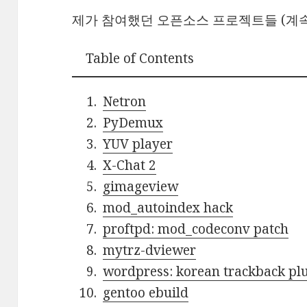
제가 참여했던 오픈소스 프로젝트들 (계속
Table of Contents
Netron
PyDemux
YUV player
X-Chat 2
gimageview
mod_autoindex hack
proftpd: mod_codeconv patch
mytrz-dviewer
wordpress: korean trackback pl
gentoo ebuild