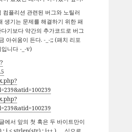
닉 컴플리션 관련된 버그와 노틸러
때 생기는 문제를 해결하기 위한 패
한다기보다 약간의 추가코드로 버그
아쉬움이 든다. -_-;; (패치 리포
니다 -_-v)
s?
.5
ex.php?
d=239&atid=100239
ex.php?
d=239&atid=100239
 한글에서 앞의 첫 혹은 두 바이트만이
< strlen(str) ; i++ ) … 식으로