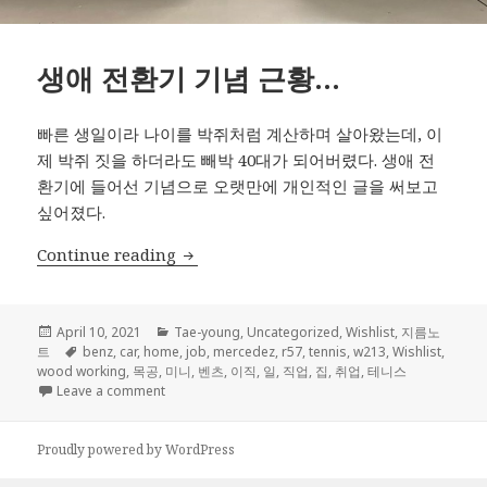
생애 전환기 기념 근황…
빠른 생일이라 나이를 박쥐처럼 계산하며 살아왔는데, 이
제 박쥐 짓을 하더라도 빼박 40대가 되어버렸다. 생애 전
환기에 들어선 기념으로 오랫만에 개인적인 글을 써보고
싶어졌다.
생애 전환기 기념 근황…
Continue reading
Posted
Categories
April 10, 2021
Tae-young
,
Uncategorized
,
Wishlist
,
지름노
on
Tags
트
benz
,
car
,
home
,
job
,
mercedez
,
r57
,
tennis
,
w213
,
Wishlist
,
wood working
,
목공
,
미니
,
벤츠
,
이직
,
일
,
직업
,
집
,
취업
,
테니스
on 생애 전환기 기념 근황…
Leave a comment
Proudly powered by WordPress