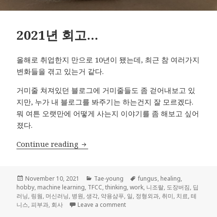
2021년 회고…
올해로 취업한지 만으로 10년이 됐는데, 최근 참 여러가지
변화들을 겪고 있는거 같다.
거미줄 쳐져있던 블로그에 거미줄들도 좀 걷어내보고 있
지만, 누가 내 블로그를 봐주기는 하는건지 잘 모르겠다.
뭐 여튼 오랫만에 어떻게 사는지 이야기를 좀 해보고 싶어
졌다.
2021년 회고…
Continue reading
Posted
Categories
Tags
November 10, 2021
Tae-young
fungus
,
healing
,
on
hobby
,
machine learning
,
TFCC
,
thinking
,
work
,
니조랄
,
도장버짐
,
딥
러닝
,
링웜
,
머신러닝
,
병원
,
생각
,
약용샴푸
,
일
,
정형외과
,
취미
,
치료
,
테
on 2021년 회고…
니스
,
피부과
,
회사
Leave a comment