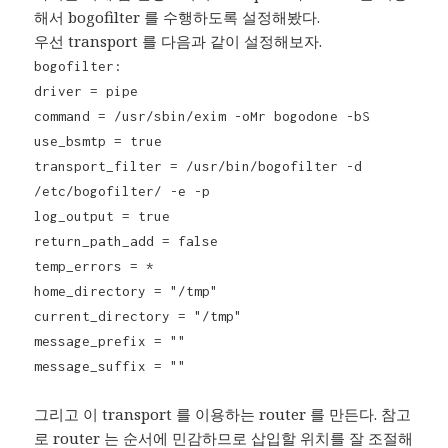
해서 bogofilter 를 수행하도록 설정해봤다.
우선 transport 를 다음과 같이 설정해보자.
bogofilter:
driver = pipe
command = /usr/sbin/exim -oMr bogodone -bS
use_bsmtp = true
transport_filter = /usr/bin/bogofilter -d
/etc/bogofilter/ -e -p
log_output = true
return_path_add = false
temp_errors = *
home_directory = "/tmp"
current_directory = "/tmp"
message_prefix = ""
message_suffix = ""
그리고 이 transport 를 이용하는 router 를 만든다. 참고
로 router 는 순서에 민감하므로 삽입할 위치를 잘 조절해