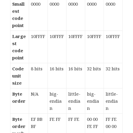
Small
0000
0000
0000
0000
0000
est
code
point
Large
10FFFF
10FFFF
10FFFF
10FFFF
10FFFF
st
code
point
Code
8 bits
16 bits
16 bits
32 bits
32 bits
unit
size
Byte
N/A
big-
little-
big-
little-
order
endia
endia
endia
endia
n
n
n
n
Byte
EF BB
FE FF
FF FE
00 00
FF FE
order
BF
FE FF
00 00