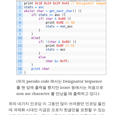
1
print
0x1B
0x24
0x29
0x43
// Designator Sequence
2
stats
=
asc
3
while
(
char
=
get_next_char
(
)
)
{
4
if
(
stats
==
asc
)
{
5
if
(
char
&
0x80
)
{
6
print
0x0E
// SO
7
stats
=
non
_
asc
8
}
9
}
10
else
{
11
if
(
!
(
char
&
0x80
)
)
{
12
print
0x0F
// SI
13
stats
=
asc
14
}
15
else
16
char
&=
0x7F
;
17
}
18
print 
char
19
}
(위의 pseudo code 에서는 Designator Sequence
를 맨 앞에 출력을 했지만 iconv 등에서는 처음으로
non asc character 를 만났을 때 출력하고 있다.)
위의 네가지 인코딩 이 그동안 많이 쓰여왔던 인코딩 들인
데 국제화 시대인 지금은 오로지 한글만을 표현할 수 있는