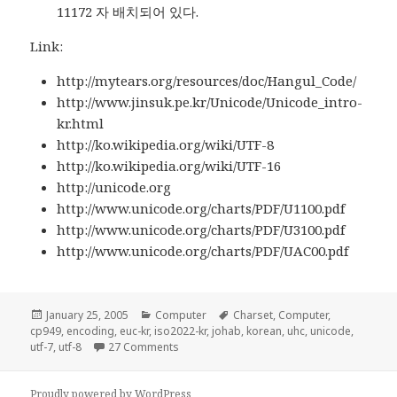
11172 자 배치되어 있다.
Link:
http://mytears.org/resources/doc/Hangul_Code/
http://www.jinsuk.pe.kr/Unicode/Unicode_intro-
kr.html
http://ko.wikipedia.org/wiki/UTF-8
http://ko.wikipedia.org/wiki/UTF-16
http://unicode.org
http://www.unicode.org/charts/PDF/U1100.pdf
http://www.unicode.org/charts/PDF/U3100.pdf
http://www.unicode.org/charts/PDF/UAC00.pdf
Posted
Categories
Tags
January 25, 2005
Computer
Charset
,
Computer
,
on
cp949
,
encoding
,
euc-kr
,
iso2022-kr
,
johab
,
korean
,
uhc
,
unicode
,
on 컴퓨터 속의 한글
utf-7
,
utf-8
27 Comments
Proudly powered by WordPress