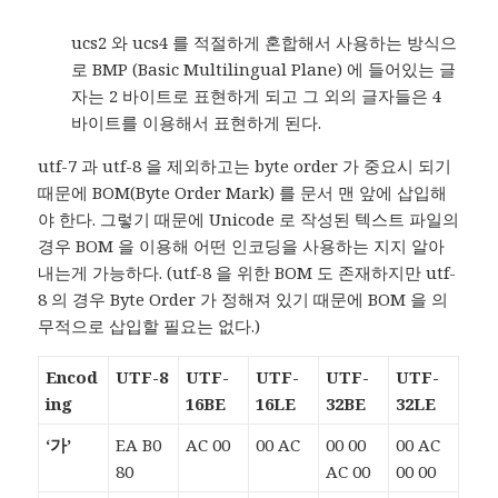
ucs2 와 ucs4 를 적절하게 혼합해서 사용하는 방식으
로 BMP (Basic Multilingual Plane) 에 들어있는 글
자는 2 바이트로 표현하게 되고 그 외의 글자들은 4
바이트를 이용해서 표현하게 된다.
utf-7 과 utf-8 을 제외하고는 byte order 가 중요시 되기
때문에 BOM(Byte Order Mark) 를 문서 맨 앞에 삽입해
야 한다. 그렇기 때문에 Unicode 로 작성된 텍스트 파일의
경우 BOM 을 이용해 어떤 인코딩을 사용하는 지지 알아
내는게 가능하다. (utf-8 을 위한 BOM 도 존재하지만 utf-
8 의 경우 Byte Order 가 정해져 있기 때문에 BOM 을 의
무적으로 삽입할 필요는 없다.)
Encod
UTF-8
UTF-
UTF-
UTF-
UTF-
ing
16BE
16LE
32BE
32LE
‘가’
EA B0
AC 00
00 AC
00 00
00 AC
80
AC 00
00 00