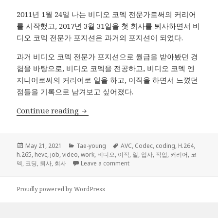
2011년 1월 24일 나는 비디오 코덱 전문가로써의 커리어
를 시작했고, 2017년 3월 31일을 첫 회사를 퇴사하면서 비
디오 코덱 전문가 포지션은 과거의 포지션이 되었다.
과거 비디오 코덱 전문가 포지션으로 월급을 받아봤던 경
험을 바탕으로, 비디오 코덱을 전공하고, 비디오 코덱 엔
지니어로써의 커리어로 일을 하고, 이직을 하면서 느꼈던
점들을 기록으로 남겨보고 싶어졌다.
비디오 코덱 엔지니어 후기
Continue reading
Posted
Categories
Tags
May 21, 2021
Tae-young
AVC
,
Codec
,
coding
,
H.264
,
on
h.265
,
hevc
,
job
,
video
,
work
,
비디오
,
이직
,
일
,
입사
,
직업
,
커리어
,
코
on 비디오 코덱 엔지니어 후기
덱
,
코딩
,
퇴사
,
회사
Leave a comment
Proudly powered by WordPress