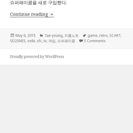
슈퍼패미콤을 새로 구입했다.
레트로 게임 환경 구축 완료! – 슈퍼패미콤 
Continue reading
Posted
Categories
Tags
May 6, 2015
Tae-young
,
지름노트
game
,
retro
,
SCART
,
on
on 레트로 게임 
SD2SNES
,
seiki
,
sfc
,
tv
,
게임
,
슈퍼패미콤
5 Comments
Proudly powered by WordPress