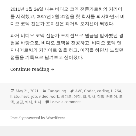
2011년 1월 24일 나는 비디오 코덱 전문가로써의 커리어
를 시작했고, 2017년 3월 31일을 첫 회사를 퇴사하면서 비
디오 코덱 전문가 포지션은 과거의 포지션이 되었다.
과거 비디오 코덱 전문가 포지션으로 월급을 받아봤던 경
험을 바탕으로, 비디오 코덱을 전공하고, 비디오 코덱 엔
지니어로써의 커리어로 일을 하고, 이직을 하면서 느꼈던
점들을 기록으로 남겨보고 싶어졌다.
비디오 코덱 엔지니어 후기
Continue reading
Posted
Categories
Tags
May 21, 2021
Tae-young
AVC
,
Codec
,
coding
,
H.264
,
on
h.265
,
hevc
,
job
,
video
,
work
,
비디오
,
이직
,
일
,
입사
,
직업
,
커리어
,
코
on 비디오 코덱 엔지니어 후기
덱
,
코딩
,
퇴사
,
회사
Leave a comment
Proudly powered by WordPress