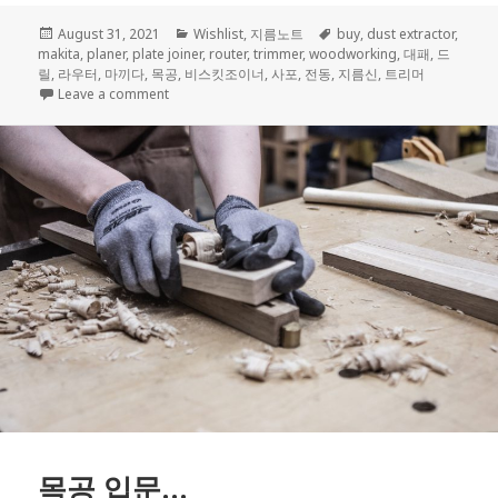
Posted
Categories
Tags
August 31, 2021
Wishlist
,
지름노트
buy
,
dust extractor
,
on
makita
,
planer
,
plate joiner
,
router
,
trimmer
,
woodworking
,
대패
,
드
릴
,
라우터
,
마끼다
,
목공
,
비스킷조이너
,
사포
,
전동
,
지름신
,
트리머
on 마끼다 전동 공구 수집
Leave a comment
목공 입문…