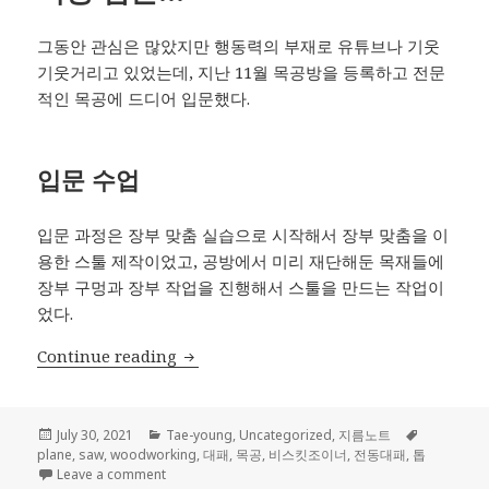
그동안 관심은 많았지만 행동력의 부재로 유튜브나 기웃
기웃거리고 있었는데, 지난 11월 목공방을 등록하고 전문
적인 목공에 드디어 입문했다.
입문 수업
입문 과정은 장부 맞춤 실습으로 시작해서 장부 맞춤을 이
용한 스툴 제작이었고, 공방에서 미리 재단해둔 목재들에
장부 구멍과 장부 작업을 진행해서 스툴을 만드는 작업이
었다.
목공 입문…
Continue reading
Posted
Categories
Tags
July 30, 2021
Tae-young
,
Uncategorized
,
지름노트
on
plane
,
saw
,
woodworking
,
대패
,
목공
,
비스킷조이너
,
전동대패
,
톱
on 목공 입문…
Leave a comment