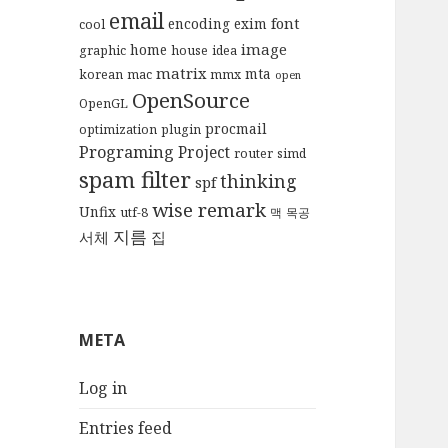
email
font
encoding
exim
cool
image
home
graphic
house
idea
matrix
mta
korean
mac
mmx
open
OpenSource
OpenGL
procmail
optimization
plugin
Programing
Project
router
simd
spam filter
thinking
spf
wise remark
Unfix
utf-8
맥
목공
지름
서체
집
META
Log in
Entries feed