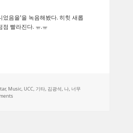
니었음을’을 녹음해봤다. 히힛 새롭
점 빨라진다. ㅠ.ㅠ
랑이 아니었음을…
tar
,
Music
,
UCC
,
기타
,
김광석
,
나
,
너무
on 너무 아픈 사랑은 사랑이 아니었음을…
ments