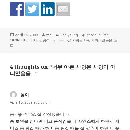
Posted
Author
Categories
Tags
April 16, 2009
tee
Tae-young
chord
,
guitar
,
on
Music
,
UCC
,
기타
,
김광석
,
나
,
너무 아픈 사랑은 사랑이 아니었음을
,
코
드
4 thoughts on “너무 아픈 사랑은 사랑이 아
니었음을…”
웅이
says:
April 18, 2009 at 8:07 pm
음~ 좋은데요. 잘 감상했습니다.
좀 보완을 한다면 피크 움직임을 더 자연스럽게 하면서 베
이스 음 튕길 때와 하이 음 튕길 때를 잘 맞추어 하면 더 좋