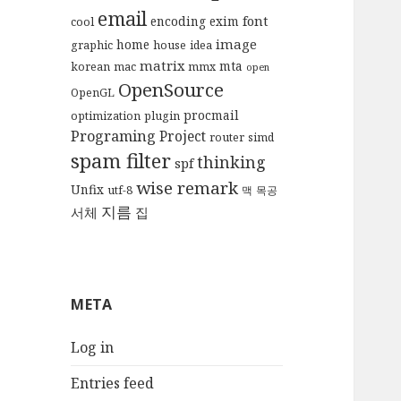
email
font
encoding
exim
cool
image
home
graphic
house
idea
matrix
mta
korean
mac
mmx
open
OpenSource
OpenGL
procmail
optimization
plugin
Programing
Project
router
simd
spam filter
thinking
spf
wise remark
Unfix
utf-8
맥
목공
지름
서체
집
META
Log in
Entries feed