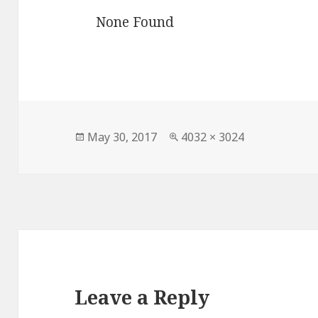
None Found
Posted
Full
May 30, 2017
4032 × 3024
on
size
Leave a Reply