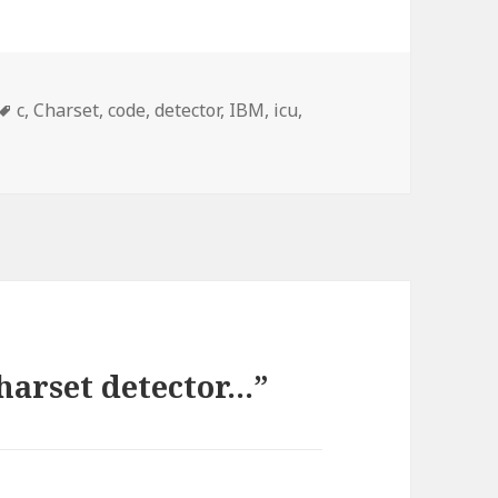
Tags
c
,
Charset
,
code
,
detector
,
IBM
,
icu
,
harset detector…”