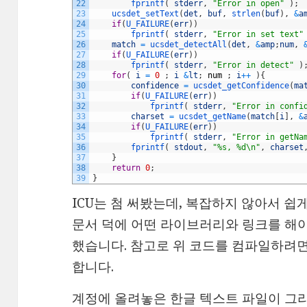
22
fprintf
(
stderr
,
"Error in open"
)
;
23
ucsdet_setText
(
det
,
buf
,
strlen
(
buf
)
,
&
a
24
if
(
U_FAILURE
(
err
)
)
25
fprintf
(
stderr
,
"Error in set text"
26
match
=
ucsdet_detectAll
(
det
,
&
amp
;
num
,
27
if
(
U_FAILURE
(
err
)
)
28
fprintf
(
stderr
,
"Error in detect"
)
29
for
(
i
=
0
;
i
&
lt
;
num
;
i
++
)
{
30
confidence
=
ucsdet_getConfidence
(
ma
31
if
(
U_FAILURE
(
err
)
)
32
fprintf
(
stderr
,
"Error in confi
33
charset
=
ucsdet_getName
(
match
[
i
]
,
&
34
if
(
U_FAILURE
(
err
)
)
35
fprintf
(
stderr
,
"Error in getNa
36
fprintf
(
stdout
,
"%s, %d\n"
,
charset
37
}
38
return
0
;
39
}
ICU는 첨 써봤는데, 복잡하지 않아서 
문서 덕에 어떤 라이브러리와 링크를 해
했습니다. 참고로 위 코드를 컴파일하려면 
합니다.
계정에 올려놓은 한글 텍스트 파일이 그리 