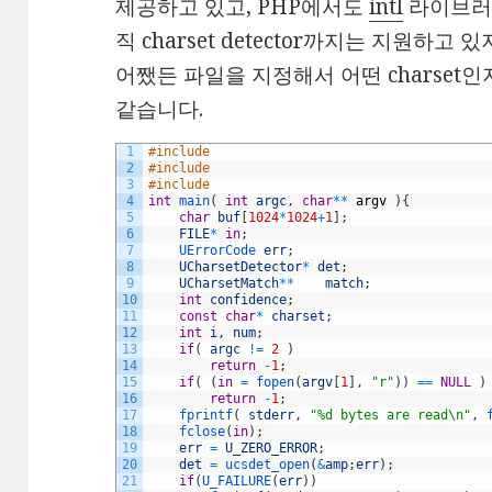
제공하고 있고, PHP에서도
intl
라이브러
직 charset detector까지는 지원하고 
어쨌든 파일을 지정해서 어떤 charset
같습니다.
1
#include 
2
#include 
3
#include 
4
int
main
(
int
argc
,
char
*
*
argv
)
{
5
char
buf
[
1024
*
1024
+
1
]
;
6
FILE
*
in
;
7
UErrorCode 
err
;
8
UCharsetDetector
*
det
;
9
UCharsetMatch
*
*
match
;
10
int
confidence
;
11
const
char
*
charset
;
12
int
i
,
num
;
13
if
(
argc
!=
2
)
14
return
-
1
;
15
if
(
(
in
=
fopen
(
argv
[
1
]
,
"r"
)
)
==
NULL
)
16
return
-
1
;
17
fprintf
(
stderr
,
"%d bytes are read\n"
,
18
fclose
(
in
)
;
19
err
=
U_ZERO_ERROR
;
20
det
=
ucsdet_open
(
&
amp
;
err
)
;
21
if
(
U_FAILURE
(
err
)
)