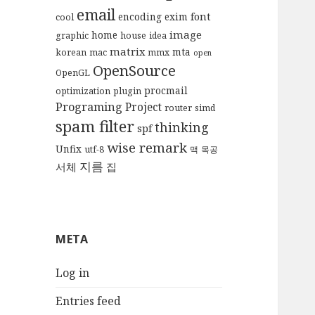
email
font
encoding
exim
cool
image
home
graphic
house
idea
matrix
mta
korean
mac
mmx
open
OpenSource
OpenGL
procmail
optimization
plugin
Programing
Project
router
simd
spam filter
thinking
spf
wise remark
Unfix
utf-8
맥
목공
지름
서체
집
META
Log in
Entries feed