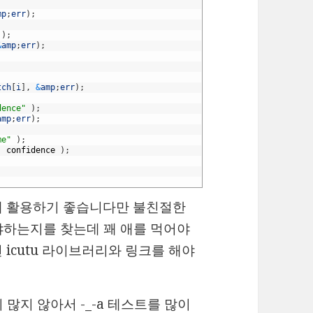
mp
;
err
)
;
)
;
&
amp
;
err
)
;
;
tch
[
i
]
,
&
amp
;
err
)
;
dence"
)
;
amp
;
err
)
;
me"
)
;
,
confidence
)
;
쉽게 활용하기 좋습니다만 불친절한
야하는지를 찾는데 꽤 애를 먹어야
icutu 라이브러리와 링크를 해야
많지 않아서 -_-a 테스트를 많이