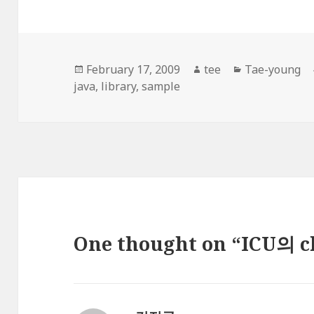
Posted
Author
Categories
February 17, 2009
tee
Tae-young
on
java
,
library
,
sample
One thought on “ICU의 c