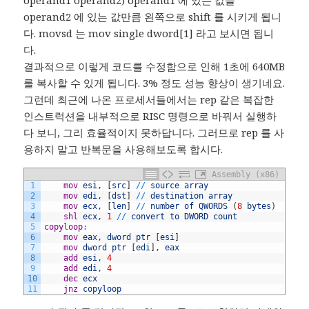
operand1 operand2) operand1 에 있는 값을
operand2 에 있는 값만큼 왼쪽으로 shift 를 시키게 됩니
다. movsd 는 mov single dword[1] 라고 보시면 됩니
다.
결과적으로 이렇게 코드를 수정함으로 인해 1초에 640MB
를 복사할 수 있게 됩니다. 3% 정도 성능 향상이 생기네요.
그런데 최근에 나온 프로세서들에서는 rep 같은 복잡한
인스트럭션을 내부적으로 RISC 명령으로 바꿔서 실행하
다 보니, 그리 효율적이지 못하답니다. 그러므로 rep 를 사
용하지 말고 반복문을 사용해보도록 합시다.
Assembly (x86)
1
	mov
esi
,
[
src
]
/
/
source
array
2
	mov
edi
,
[
dst
]
/
/
destination
array
3
	mov
ecx
,
[
len
]
/
/
number
of
QWORDS
(
8
bytes
)
4
	shl
ecx
,
1
/
/
convert
to
DWORD
count
5
copyloop
:
6
	mov
eax
,
dword
ptr
[
esi
]
7
	mov
dword
ptr
[
edi
]
,
eax
8
	add
esi
,
4
9
	add
edi
,
4
10
	dec
ecx
11
	jnz
copyloop