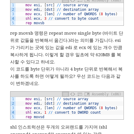
Assembly (x86)
1
	mov
esi
,
[
src
]
/
/
source
array
2
	mov
edi
,
[
dst
]
/
/
destination
array
3
	mov
ecx
,
[
len
]
/
/
number
of
QWORDS
(
8
bytes
)
4
	shl
ecx
,
3
/
/
convert
to
byte
count
5
	rep
movsb
rep movsb 명령은 repeat move single byte (바이트 단
위로 값들을 반복해서 옮긴다.)라는 의미를 가집니다. esi
가 가리키는 곳에 있는 값을 edi 로 ecx 에 있는 개수 만큼
복사하게 됩니다. 이렇게 할 경우 일초에 약 620MB 를 복
사할 수 있다고 하네요.
이 코드를 byte 단위가 아니라 4 byte 단위로 반복해서 복
사를 하도록 하면 어떻게 될까요? 우선 코드는 다음과 같
이 변하겠네요.
Assembly (x86)
1
	mov
esi
,
[
src
]
/
/
source
array
2
	mov
edi
,
[
dst
]
/
/
destination
array
3
	mov
ecx
,
[
len
]
/
/
number
of
QWORDS
(
8
bytes
)
4
	shl
ecx
,
1
/
/
convert
to
DWORD
count
5
	rep
movsd
shl 인스트럭션은 두개의 오퍼랜드를 가지며 (shl