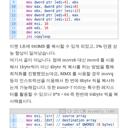
9
	mov
dword
ptr
[
edi
+
4
]
,
ebx
10
	mov
eax
,
dword
ptr
[
esi
+
8
]
11
	mov
ebx
,
dword
ptr
[
esi
+
12
]
12
	mov
dword
ptr
[
edi
+
8
]
,
eax
13
	mov
dword
ptr
[
edi
+
12
]
,
ebx
14
	add
esi
,
16
15
	add
edi
,
16
16
	dec
ecx
17
	jnz
copyloop
이젠 1초에 660MB 를 복사할 수 있게 되었고, 3% 만큼 성
능 향상이 일어났습니다.
여기서 끝이 아닙니다. 첨에 movsb 대신 movd 를 사용
해서 1byte씩이 아닌 4byte 씩 복사를 하는 방법을 통해
최적화를 진행했었는데요, MMX 를 사용할 경우 movq
등의 인스트럭션을 이용해서 한 번에 8byte 씩을 복사하
는게 가능해집니다. 또한 mm0~7 이라는 특수한 레지스
터를 활용할 수 있으니 8*8 = 64 즉 한번에 64byte 씩을 복
사해봅시다.
Assembly (x86)
1
	mov
esi
,
[
src
]
/
/
source
array
2
	mov
edi
,
[
dst
]
/
/
destination
array
3
	mov
ecx
,
[
len
]
/
/
number
of
QWORDS
(
8
bytes
)