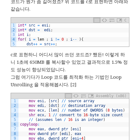
코드가 뭔가 좀 길어졌죠? 위 코드를 c로 표현하면 아래와
같습니다.
C
1
int
*
src
=
esi
;
2
int
*
dst
=
edi
;
3
int
i
;
4
for
(
i
=
len
;
i
!=
0
;
i
--
)
{
5
dst
++
=
src
++
;
c로 표현하니 어디서 많이 쓰던 코드죠? 쨌든! 이렇게 하
니 1초에 650MB 를 복사할수 있었고 결과적으로 1.5% 정
도 성능이 향상되었답니다.
그럼 여기다가 Loop 코드를 최적화 하는 기법인 Loop
Unrolling 을 적용해봅시다. [2]
Assembly (x86)
1
	mov
esi
,
[
src
]
/
/
source
array
2
	mov
edi
,
[
dst
]
/
/
destination
array
3
	mov
ecx
,
[
len
]
/
/
number
of
QWORDS
(
8
bytes
)
4
	shr
ecx
,
1
/
/
convert
to
16
-
byte
size
count
5
/
/
(
assumes
len
/
16
is
an
integer
)
6
copyloop
:
7
	mov
eax
,
dword
ptr
[
esi
]
8
	mov
dword
ptr
[
edi
]
,
eax
9
	mov
ebx
,
dword
ptr
[
esi
+
4
]