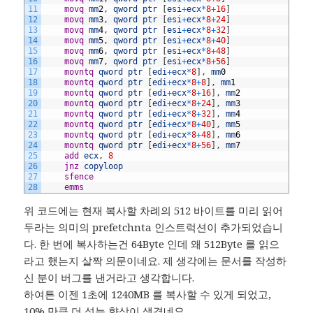
11
	movq
mm
2
,
qword
ptr
[
esi
+
ecx
*
8
+
16
]
12
	movq
mm
3
,
qword
ptr
[
esi
+
ecx
*
8
+
24
]
13
	movq
mm
4
,
qword
ptr
[
esi
+
ecx
*
8
+
32
]
14
	movq
mm
5
,
qword
ptr
[
esi
+
ecx
*
8
+
40
]
15
	movq
mm
6
,
qword
ptr
[
esi
+
ecx
*
8
+
48
]
16
	movq
mm
7
,
qword
ptr
[
esi
+
ecx
*
8
+
56
]
17
	movntq
qword
ptr
[
edi
+
ecx
*
8
]
,
mm
0
18
	movntq
qword
ptr
[
edi
+
ecx
*
8
+
8
]
,
mm
1
19
	movntq
qword
ptr
[
edi
+
ecx
*
8
+
16
]
,
mm
2
20
	movntq
qword
ptr
[
edi
+
ecx
*
8
+
24
]
,
mm
3
21
	movntq
qword
ptr
[
edi
+
ecx
*
8
+
32
]
,
mm
4
22
	movntq
qword
ptr
[
edi
+
ecx
*
8
+
40
]
,
mm
5
23
	movntq
qword
ptr
[
edi
+
ecx
*
8
+
48
]
,
mm
6
24
	movntq
qword
ptr
[
edi
+
ecx
*
8
+
56
]
,
mm
7
25
	add
ecx
,
8
26
	jnz
copyloop
27
	sfence
28
	emms
위 코드에는 현재 복사할 차례의 512 바이트를 미리 읽어
두라는 의미의 prefetchnta 인스트럭션이 추가되었습니
다. 한 번에 복사하는건 64Byte 인데 왜 512Byte 를 읽으
라고 했는지 살짝 의문이네요. 제 생각에는 문서를 작성하
신 분이 버그를 낸거라고 생각합니다.
하여튼 이젠 1초에 1240MB 를 복사할 수 있게 되었고,
10% 만큼 더 성능 향상이 생겼네요.