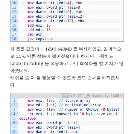
10
	mov
dword
ptr
[
edi
+
4
]
,
ebx
11
	mov
eax
,
dword
ptr
[
esi
+
8
]
12
	mov
dword
ptr
[
edi
+
8
]
,
eax
13
	mov
ebx
,
dword
ptr
[
esi
+
12
]
14
	mov
dword
ptr
[
edi
+
12
]
,
ebx
15
	add
esi
,
16
16
	add
edi
,
16
17
	dec
ecx
18
	jnz
copyloop
자 룹을 펼쳤더니 1초에 640MB 를 복사하였고, 결과적으
로 1.5% 만큼 성능이 떨어졌습니다. 하지만 다행히도
Loop Unrolling 을 적용하고 나니 최적화를 할 여지가 많
아졌네요.
캐쉬를 좀 더 잘 활용할 수 있도록 코드 순서를 바꿔봅시
다.
Assembly (x86)
1
	mov
esi
,
[
src
]
/
/
source
array
2
	mov
edi
,
[
dst
]
/
/
destination
array
3
	mov
ecx
,
[
len
]
/
/
number
of
QWORDS
(
8
bytes
)
4
	shr
ecx
,
1
/
/
convert
to
16
-
byte
size
count
5
copyloop
:
6
	mov
eax
,
dword
ptr
[
esi
]
7
	mov
ebx
,
dword
ptr
[
esi
+
4
]
8
	mov
dword
ptr
[
edi
]
,
eax