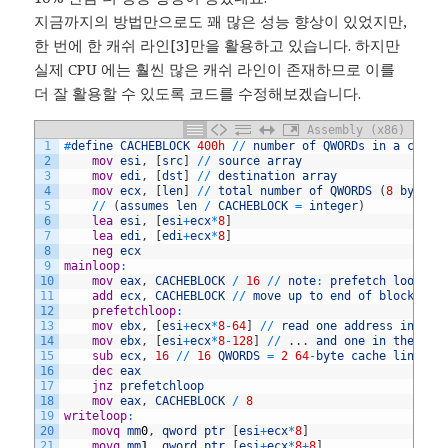
지금까지의 방법만으로도 꽤 많은 성능 향상이 있었지만,
한 번에 한 캐쉬 라인[3]만을 활용하고 있습니다. 하지만
실제 CPU 에는 훨씬 많은 캐쉬 라인이 존재하므로 이를
더 잘 활용할 수 있도록 코드를 수정해보겠습니다.
Assembly (x86)
1
#
define
CACHEBLOCK
400h
/
/
number
of
QWORDs
in
a
chunk
2
	mov
esi
,
[
src
]
/
/
source
array
3
	mov
edi
,
[
dst
]
/
/
destination
array
4
	mov
ecx
,
[
len
]
/
/
total
number
of
QWORDS
(
8
bytes
)
5
/
/
(
assumes
len
/
CACHEBLOCK
=
integer
)
6
	lea
esi
,
[
esi
+
ecx
*
8
]
7
	lea
edi
,
[
edi
+
ecx
*
8
]
8
	neg
ecx
9
mainloop
:
10
	mov
eax
,
CACHEBLOCK
/
16
/
/
note
:
prefetch
loop
is
11
	add
ecx
,
CACHEBLOCK
/
/
move
up
to
end
of
block
12
	prefetchloop
:
13
	mov
ebx
,
[
esi
+
ecx
*
8
-
64
]
/
/
read
one
address
in
thi
14
	mov
ebx
,
[
esi
+
ecx
*
8
-
128
]
/
/
.
.
.
and
one
in
the
pre
15
	sub
ecx
,
16
/
/
16
QWORDS
=
2
64
-
byte
cache
lines
16
	dec
eax
17
	jnz
prefetchloop
18
	mov
eax
,
CACHEBLOCK
/
8
19
writeloop
:
20
	movq
mm
0
,
qword
ptr
[
esi
+
ecx
*
8
]
21
	movq
mm
1
,
qword
ptr
[
esi
+
ecx
*
8
+
8
]