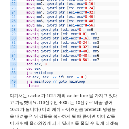
22
	movq
mm
2
,
qword
ptr
[
esi
+
ecx
*
8
+
16
]
23
	movq
mm
3
,
qword
ptr
[
esi
+
ecx
*
8
+
24
]
24
	movq
mm
4
,
qword
ptr
[
esi
+
ecx
*
8
+
32
]
25
	movq
mm
5
,
qword
ptr
[
esi
+
ecx
*
8
+
40
]
26
	movq
mm
6
,
qword
ptr
[
esi
+
ecx
*
8
+
48
]
27
	movq
mm
7
,
qword
ptr
[
esi
+
ecx
*
8
+
56
]
28
	movntq
qword
ptr
[
edi
+
ecx
*
8
]
,
mm
0
29
	movntq
qword
ptr
[
edi
+
ecx
*
8
+
8
]
,
mm
1
30
	movntq
qword
ptr
[
edi
+
ecx
*
8
+
16
]
,
mm
2
31
	movntq
qword
ptr
[
edi
+
ecx
*
8
+
24
]
,
mm
3
32
	movntq
qword
ptr
[
edi
+
ecx
*
8
+
32
]
,
mm
4
33
	movntq
qword
ptr
[
edi
+
ecx
*
8
+
40
]
,
mm
5
34
	movntq
qword
ptr
[
edi
+
ecx
*
8
+
48
]
,
mm
6
35
	movntq
qword
ptr
[
edi
+
ecx
*
8
+
56
]
,
mm
7
36
	add
ecx
,
8
37
	dec
eax
38
	jnz
writeloop
39
	or
ecx
,
ecx
/
/
if
(
ecx
!=
0
)
40
	jnz
mainloop
/
/
goto
mainloop
41
	sfence
여기서는 cache 가 1024 개의 cache line 을 가지고 있다
고 가정했네요. (16진수인 400h 는 10진수로 바꿀 경어
1024 가 됩니다.) 미리 캐쉬 사이즈만큼 prefetch 명령들
을 내려놓은 뒤 값들을 복사하게 될 때 쯤이면 이미 값들
이 캐쉬에 올라와있게 되니 딜레이를 줄일 수 있게 되겠습