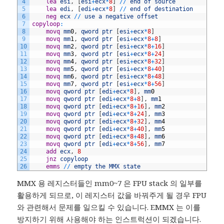
4
	lea
esi
,
[
esi
+
ecx
*
8
]
/
/
end
of
source
5
	lea
edi
,
[
edi
+
ecx
*
8
]
/
/
end
of
destination
6
	neg
ecx
/
/
use
a
negative
offset
7
copyloop
:
8
	movq
mm
0
,
qword
ptr
[
esi
+
ecx
*
8
]
9
	movq
mm
1
,
qword
ptr
[
esi
+
ecx
*
8
+
8
]
10
	movq
mm
2
,
qword
ptr
[
esi
+
ecx
*
8
+
16
]
11
	movq
mm
3
,
qword
ptr
[
esi
+
ecx
*
8
+
24
]
12
	movq
mm
4
,
qword
ptr
[
esi
+
ecx
*
8
+
32
]
13
	movq
mm
5
,
qword
ptr
[
esi
+
ecx
*
8
+
40
]
14
	movq
mm
6
,
qword
ptr
[
esi
+
ecx
*
8
+
48
]
15
	movq
mm
7
,
qword
ptr
[
esi
+
ecx
*
8
+
56
]
16
	movq
qword
ptr
[
edi
+
ecx
*
8
]
,
mm
0
17
	movq
qword
ptr
[
edi
+
ecx
*
8
+
8
]
,
mm
1
18
	movq
qword
ptr
[
edi
+
ecx
*
8
+
16
]
,
mm
2
19
	movq
qword
ptr
[
edi
+
ecx
*
8
+
24
]
,
mm
3
20
	movq
qword
ptr
[
edi
+
ecx
*
8
+
32
]
,
mm
4
21
	movq
qword
ptr
[
edi
+
ecx
*
8
+
40
]
,
mm
5
22
	movq
qword
ptr
[
edi
+
ecx
*
8
+
48
]
,
mm
6
23
	movq
qword
ptr
[
edi
+
ecx
*
8
+
56
]
,
mm
7
24
	add
ecx
,
8
25
	jnz
copyloop
26
	emms
/
/
empty
the
MMX
state
MMX 용 레지스터들인 mm0~7 은 FPU stack 의 일부를
활용하게 되므로, 이 레지스터 값을 바꿔주게 될 경우 FPU
와 관련해서 문제를 일으킬 수 있습니다. EMMX 는 이를
방지하기 위해 사용해야 하는 인스트럭션이 되겠습니다.