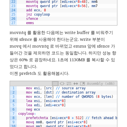
22
	movntq
qword
ptr
[
edi
+
ecx
*
8
+
48
]
,
mm
6
23
	movntq
qword
ptr
[
edi
+
ecx
*
8
+
56
]
,
mm
7
24
	add
ecx
,
8
25
	jnz
copyloop
26
	sfence
27
	emms
movntq 를 활용한 다음에는 write buffer 를 비워주기
위해 sfence 를 사용해야 한다는군요. write 부분이
movq 에서 movntq 로 바뀌었고 emms 앞에 sfence 가
들어간 것을 제외하면 코드는 동일합니다. 하지만 성능 향
상은 60% 로 굉장하네요. 1초에 1130MB 를 복사할 수 있
었다고 합니다.
이젠 prefetch 도 활용해봅시다.
Assembly (x86)
1
	mov
esi
,
[
src
]
/
/
source
array
2
	mov
edi
,
[
dst
]
/
/
destination
array
3
	mov
ecx
,
[
len
]
/
/
number
of
QWORDS
(
8
bytes
)
4
	lea
esi
,
[
esi
+
ecx
*
8
]
5
	lea
edi
,
[
edi
+
ecx
*
8
]
6
	neg
ecx
7
copyloop
:
8
	prefetchnta
[
esi
+
ecx
*
8
+
512
]
/
/
fetch
ahead
by
51
9
	movq
mm
0
,
qword
ptr
[
esi
+
ecx
*
8
]
10
	movq
mm
1
,
qword
ptr
[
esi
+
ecx
*
8
+
8
]