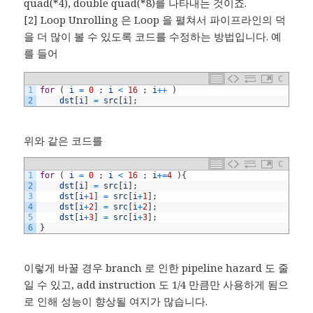
quad(*4), double quad(*8)를 나타내는 것이죠.
[2] Loop Unrolling 은 Loop 을 펼쳐서 파이프라인의 덕
을 더 많이 볼 수 있도록 코드를 수정하는 방법입니다. 예
를 들어
C
1
for
(
i
=
0
;
i
<
16
;
i
++
)
2
dst
[
i
]
=
src
[
i
]
;
위와 같은 코드를
C
1
for
(
i
=
0
;
i
<
16
;
i
+=
4
)
{
2
dst
[
i
]
=
src
[
i
]
;
3
dst
[
i
+
1
]
=
src
[
i
+
1
]
;
4
dst
[
i
+
2
]
=
src
[
i
+
2
]
;
5
dst
[
i
+
3
]
=
src
[
i
+
3
]
;
6
}
이렇게 바꿀 경우 branch 로 인한 pipeline hazard 도 줄
일 수 있고, add instruction 도 1/4 만큼만 사용하게 됨으
로 인해 성능이 향상될 여지가 많습니다.