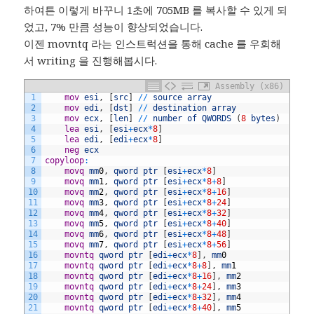
하여튼 이렇게 바꾸니 1초에 705MB 를 복사할 수 있게 되
었고, 7% 만큼 성능이 향상되었습니다.
이젠 movntq 라는 인스트럭션을 통해 cache 를 우회해
서 writing 을 진행해봅시다.
Assembly (x86)
1
	mov
esi
,
[
src
]
/
/
source
array
2
	mov
edi
,
[
dst
]
/
/
destination
array
3
	mov
ecx
,
[
len
]
/
/
number
of
QWORDS
(
8
bytes
)
4
	lea
esi
,
[
esi
+
ecx
*
8
]
5
	lea
edi
,
[
edi
+
ecx
*
8
]
6
	neg
ecx
7
copyloop
:
8
	movq
mm
0
,
qword
ptr
[
esi
+
ecx
*
8
]
9
	movq
mm
1
,
qword
ptr
[
esi
+
ecx
*
8
+
8
]
10
	movq
mm
2
,
qword
ptr
[
esi
+
ecx
*
8
+
16
]
11
	movq
mm
3
,
qword
ptr
[
esi
+
ecx
*
8
+
24
]
12
	movq
mm
4
,
qword
ptr
[
esi
+
ecx
*
8
+
32
]
13
	movq
mm
5
,
qword
ptr
[
esi
+
ecx
*
8
+
40
]
14
	movq
mm
6
,
qword
ptr
[
esi
+
ecx
*
8
+
48
]
15
	movq
mm
7
,
qword
ptr
[
esi
+
ecx
*
8
+
56
]
16
	movntq
qword
ptr
[
edi
+
ecx
*
8
]
,
mm
0
17
	movntq
qword
ptr
[
edi
+
ecx
*
8
+
8
]
,
mm
1
18
	movntq
qword
ptr
[
edi
+
ecx
*
8
+
16
]
,
mm
2
19
	movntq
qword
ptr
[
edi
+
ecx
*
8
+
24
]
,
mm
3
20
	movntq
qword
ptr
[
edi
+
ecx
*
8
+
32
]
,
mm
4
21
	movntq
qword
ptr
[
edi
+
ecx
*
8
+
40
]
,
mm
5