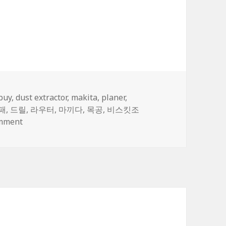
집
Tags
buy
,
dust extractor
,
makita
,
planer
,
패
,
드릴
,
라우터
,
마끼다
,
목공
,
비스킷조
on 마끼다 전동 공구 수집
omment