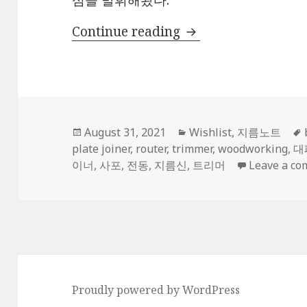
심을 발휘해봤다.
마끼다 전동 공구 수
Continue reading
Posted
Categories
August 31, 2021
Wishlist
,
지름노트
on
plate joiner
,
router
,
trimmer
,
woodworking
,
대
이너
,
사포
,
전동
,
지름신
,
트리머
Leave a c
Proudly powered by WordPress