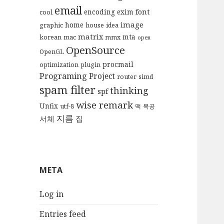
email
font
encoding
exim
cool
image
home
graphic
house
idea
matrix
mta
korean
mac
mmx
open
OpenSource
OpenGL
procmail
optimization
plugin
Programing
Project
router
simd
spam filter
thinking
spf
wise remark
Unfix
utf-8
맥
목공
지름
서체
집
META
Log in
Entries feed