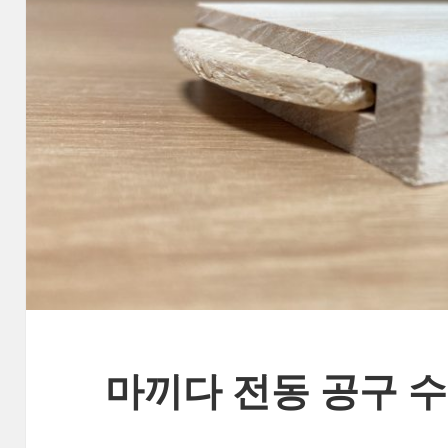
마끼다 전동 공구 