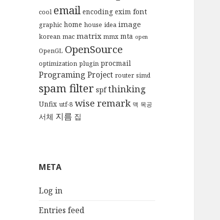
email
font
encoding
exim
cool
image
home
graphic
house
idea
matrix
mta
korean
mac
mmx
open
OpenSource
OpenGL
procmail
optimization
plugin
Programing
Project
router
simd
spam filter
thinking
spf
wise remark
Unfix
utf-8
맥
목공
지름
서체
집
META
Log in
Entries feed