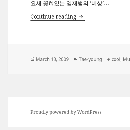
요새 꽂혀있는 임재범의 ‘비상’…
임재범의 비상
Continue reading
Posted
Categories
Tags
March 13, 2009
Tae-young
cool
,
Mu
on
Proudly powered by WordPress