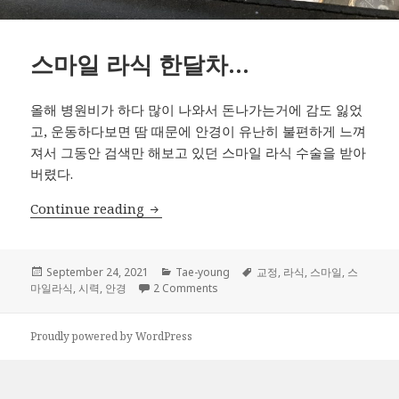
스마일 라식 한달차…
올해 병원비가 하다 많이 나와서 돈나가는거에 감도 잃었
고, 운동하다보면 땀 때문에 안경이 유난히 불편하게 느껴
져서 그동안 검색만 해보고 있던 스마일 라식 수술을 받아
버렸다.
스마일 라식 한달차…
Continue reading
Posted
Categories
Tags
September 24, 2021
Tae-young
교정
,
라식
,
스마일
,
스
on
on 스마일 라식 한달차…
마일라식
,
시력
,
안경
2 Comments
Proudly powered by WordPress